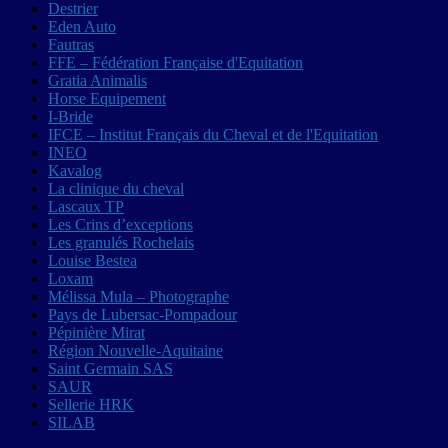
Destrier
Eden Auto
Fautras
FFE – Fédération Française d'Equitation
Gratia Animalis
Horse Equipement
I-Bride
IFCE – Institut Français du Cheval et de l'Equitation
INEO
Kavalog
La clinique du cheval
Lascaux TP
Les Crins d’exceptions
Les granulés Rochelais
Louise Bestea
Loxam
Mélissa Mula – Photographe
Pays de Lubersac-Pompadour
Pépinière Mirat
Région Nouvelle-Aquitaine
Saint Germain SAS
SAUR
Sellerie HRK
SILAB