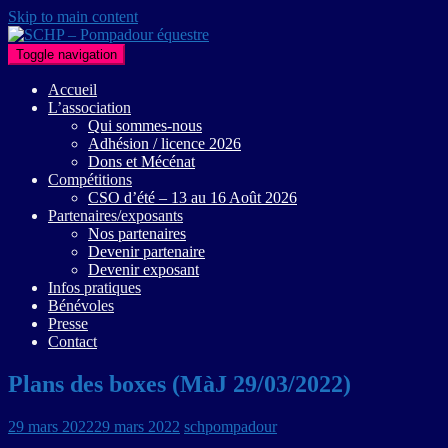
Skip to main content
Toggle navigation
Accueil
L’association
Qui sommes-nous
Adhésion / licence 2026
Dons et Mécénat
Compétitions
CSO d’été – 13 au 16 Août 2026
Partenaires/exposants
Nos partenaires
Devenir partenaire
Devenir exposant
Infos pratiques
Bénévoles
Presse
Contact
Plans des boxes (MàJ 29/03/2022)
29 mars 2022
29 mars 2022
schpompadour