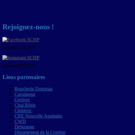
Navigation
Plans des boxes (MàJ 29/03/2022)
de
Rejoignez-nous !
l’article
Facebook SCHP
Instagram SCHP
Liens partenaires
Boucherie Donzeau
Cavalassur
Certivet
Chai Régis
Childeric
CRE Nouvelle Aquitaine
CWD
Delgrange
Département de la Corrèze